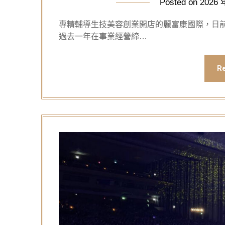
Posted on
2026 
專精輔導生技美容創業開店的麗富康國際，日前
過去一年在事業經營締…
R