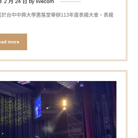
livecom
年 2 月 24 日
by
於台中中興大學惠蓀堂舉辦113年度表揚大會，表揚
ead more