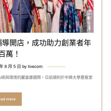
輔導開店，成功助力創業者年
百萬！
livecom
 年 8 月 5 日
by
系統與環境的麗富康國際，日前順利於中興大學惠蓀堂
ead more