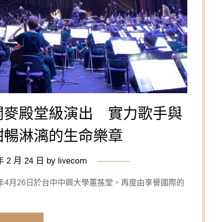
開麥殿堂級演出 實力歌手與
酣暢淋漓的生命樂章
livecom
年 2 月 24 日
by
年4月26日於台中中興大學蕙蓀堂，再度由享譽國際的