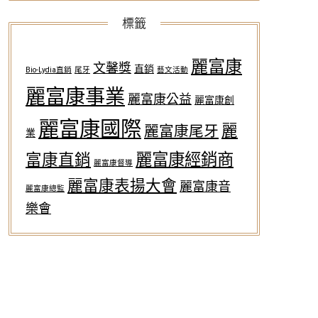
標籤
麗富康
文馨獎
直銷
Bio-Lydia直銷
尾牙
藝文活動
麗富康事業
麗富康公益
麗富康創
麗富康國際
麗
麗富康尾牙
業
麗富康經銷商
富康直銷
麗富康督導
麗富康表揚大會
麗富康音
麗富康總監
樂會