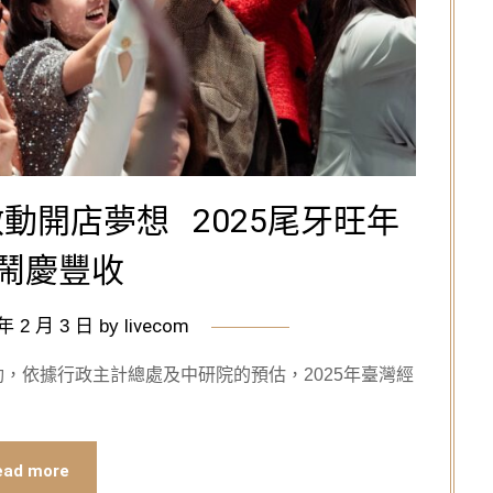
動開店夢想 2025尾牙旺年
鬧慶豐收
livecom
 年 2 月 3 日
by
動，依據行政主計總處及中研院的預估，2025年臺灣經
ead more